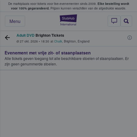
De marktplaats voor tickets voor live-evenementen sinds 2009.
Elke bestelling wordt
ans tickets kopen en verkopen
voor 100% gegarandeerd.
Prijzen kunnen verschillen van de afgedrukte waarde.
StubHub: waar fan
Menu
Adult DVD
Brighton Tickets
di 27 okt. 2026
•
18:30
at
Chalk
,
Brighton
,
England
Evenement met vrije zit- of staanplaatsen
Alle tickets geven toegang tot alle beschikbare stoelen of staanplaatsen. Er
zijn geen genummerde stoelen.