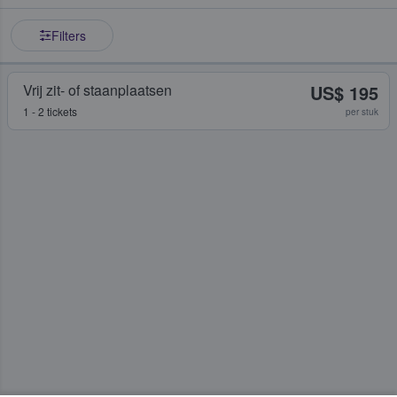
Filters
Vrij zit- of staanplaatsen
US$ 195
1 - 2 tickets
per stuk