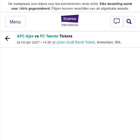
De marktplaats voor tickets voor live-evenementen sinds 2009.
Elke bestelling wordt
ans tickets kopen en verkopen
voor 100% gegarandeerd.
Prijzen kunnen verschillen van de afgedrukte waarde.
StubHub: waar fan
Menu
AFC Ajax
vs
FC Twente
Tickets
za 03 apr. 2027
•
14:30
at
Johan Cruijff ArenA Tickets
,
Amsterdam
,
NHL