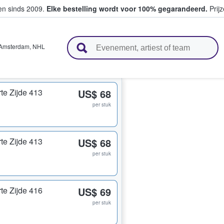
ten sinds 2009.
Elke bestelling wordt voor 100% gegarandeerd.
Prijz
n en verkopen
Amsterdam
,
NHL
te Zijde 413
US$ 68
per stuk
te Zijde 413
US$ 68
per stuk
te Zijde 416
US$ 69
per stuk