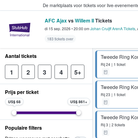
De marktplaats voor tickets voor live-evenemen
AFC Ajax
vs
Willem II
Tickets
StubHub: waar fans tickets kope
di 15 sep. 2026
•
20:00
om
Johan Cruijff ArenA Tickets
,
183 tickets over
Aantal tickets
Tweede Ring Kor
Rij
24
1 ticket
1
2
3
4
5+
Tweede Ring Kor
Prijs per ticket
Rij
23
1 ticket
US$ 68
US$ 861
Tweede Ring Kor
Rij
3
2 tickets
Populaire filters