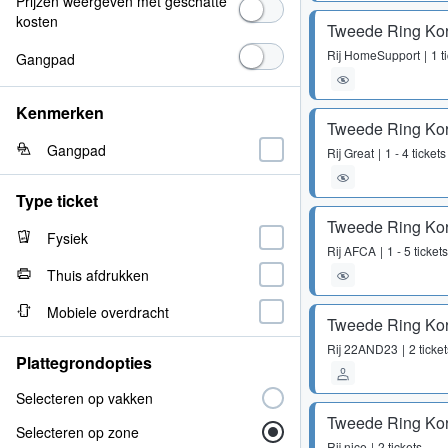
Prijzen weergeven met geschatte
kosten
Tweede Ring Kor
Rij
HomeSupport
1 t
Gangpad
Kenmerken
Tweede Ring Kor
Gangpad
Rij
Great
1 - 4 tickets
Type ticket
Tweede Ring Kor
Fysiek
Rij
AFCA
1 - 5 tickets
Thuis afdrukken
Mobiele overdracht
Tweede Ring Kor
Rij
22AND23
2 ticke
Plattegrondopties
Selecteren op vakken
Tweede Ring Kor
Selecteren op zone
Rij
nice
2 tickets