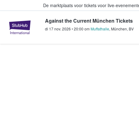
De marktplaats voor tickets voor live-evenemen
Against the Current München Tickets
StubHub: waar fans tickets kope
di 17 nov. 2026
•
20:00
om
Muffathalle
,
München
,
BV