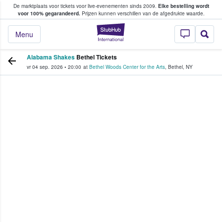
De marktplaats voor tickets voor live-evenementen sinds 2009.
Elke bestelling wordt
ans tickets kopen en verkopen
voor 100% gegarandeerd.
Prijzen kunnen verschillen van de afgedrukte waarde.
StubHub: waar fan
Menu
Alabama Shakes
Bethel Tickets
vr 04 sep. 2026
•
20:00
at
Bethel Woods Center for the Arts
,
Bethel
,
NY