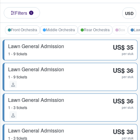
Filters
USD
1
Front Orchestra
Middle Orchestra
Rear Orchestra
Box
La
Lawn General Admission
US$ 35
1 - 9 tickets
per stuk
Lawn General Admission
US$ 36
1 - 9 tickets
per stuk
Lawn General Admission
US$ 36
1 - 3 tickets
per stuk
Lawn General Admission
US$ 38
1 - 3 tickets
per stuk