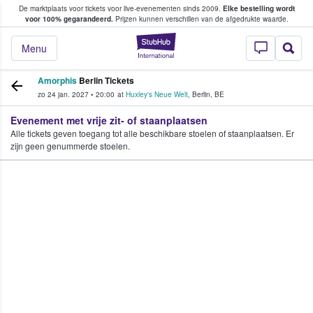
De marktplaats voor tickets voor live-evenementen sinds 2009.
Elke bestelling wordt
ans tickets kopen en verkopen
voor 100% gegarandeerd.
Prijzen kunnen verschillen van de afgedrukte waarde.
StubHub: waar fan
Menu
Amorphis
Berlin Tickets
zo 24 jan. 2027
•
20:00
at
Huxley's Neue Welt
,
Berlin
,
BE
Evenement met vrije zit- of staanplaatsen
Alle tickets geven toegang tot alle beschikbare stoelen of staanplaatsen. Er
zijn geen genummerde stoelen.