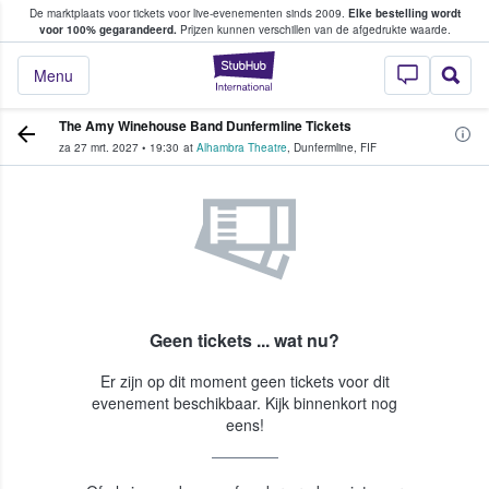
De marktplaats voor tickets voor live-evenementen sinds 2009.
Elke bestelling wordt
ans tickets kopen en verkopen
voor 100% gegarandeerd.
Prijzen kunnen verschillen van de afgedrukte waarde.
StubHub: waar fan
Menu
The Amy Winehouse Band Dunfermline Tickets
za 27 mrt. 2027
•
19:30
at
Alhambra Theatre
,
Dunfermline
,
FIF
Geen tickets ... wat nu?
Er zijn op dit moment geen tickets voor dit
evenement beschikbaar. Kijk binnenkort nog
eens!