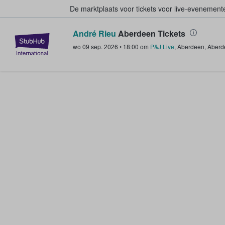
De marktplaats voor tickets voor live-evenemen
André Rieu
Aberdeen Tickets
StubHub: waar fans tickets kope
wo 09 sep. 2026
•
18:00
om
P&J Live
,
Aberdeen
,
Aberd