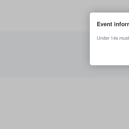
Event infor
Under 14s must 