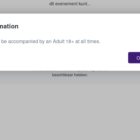
dit evenement kunt...
Je tickets verkopen
mation
be accompanied by an Adult 18+ at all times.
Zie alle aankomende evenementen
O
Geïnteresseerd in andere opties? Kijk wat we
beschikbaar hebben.