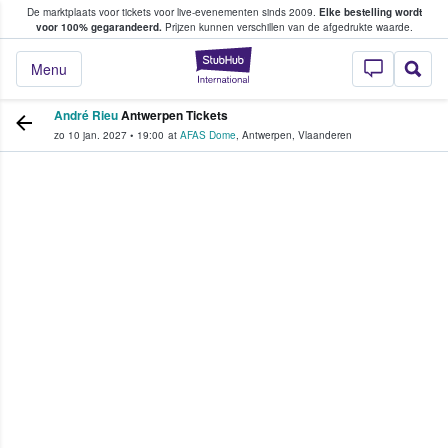
De marktplaats voor tickets voor live-evenementen sinds 2009.
Elke bestelling wordt
ans tickets kopen en verkopen
voor 100% gegarandeerd.
Prijzen kunnen verschillen van de afgedrukte waarde.
StubHub: waar fan
Menu
André Rieu
Antwerpen Tickets
zo 10 jan. 2027
•
19:00
at
AFAS Dome
,
Antwerpen
,
Vlaanderen