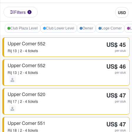
Filters
USD
1
Club Plaza Level
Club Lower Level
Owner
Loge Corner
L
Upper Corner 552
US$ 45
Rij
13
2 - 4 tickets
per stuk
Upper Corner 552
US$ 46
Rij
13
2 - 4 tickets
per stuk
Upper Corner 520
US$ 47
Rij
17
2 - 4 tickets
per stuk
Upper Corner 551
US$ 47
Rij
18
2 - 4 tickets
per stuk