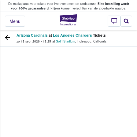
De marktplaats voor tickets voor live-evenementen sinds 2009.
Elke bestelling wordt
ans tickets kopen en verkopen
voor 100% gegarandeerd.
Prijzen kunnen verschillen van de afgedrukte waarde.
StubHub: waar fan
Menu
Arizona Cardinals
at
Los Angeles Chargers
Tickets
zo 13 sep. 2026
•
13:25
at
SoFi Stadium
,
Inglewood
,
California