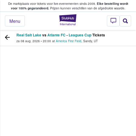
De marktplaats voor tickets voor live-evenementen sinds 2009.
Elke bestelling wordt
ans tickets kopen en verkopen
voor 100% gegarandeerd.
Prijzen kunnen verschillen van de afgedrukte waarde.
StubHub: waar fan
Menu
Real Salt Lake
vs
Atlante FC
-
Leagues Cup
Tickets
za 08 aug. 2026
•
20:00
at
America First Field
,
Sandy
,
UT