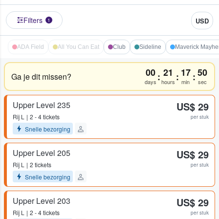
Filters
USD
1
ADA Field
All You Can Eat
Club
Sideline
Maverick Mayhe
00
21
17
50
:
:
:
Ga je dit missen?
days
hours
min
sec
Upper Level 235
US$ 29
Rij
L
2 - 4 tickets
per stuk
Snelle bezorging
Upper Level 205
US$ 29
Rij
L
2 tickets
per stuk
Snelle bezorging
Upper Level 203
US$ 29
Rij
L
2 - 4 tickets
per stuk