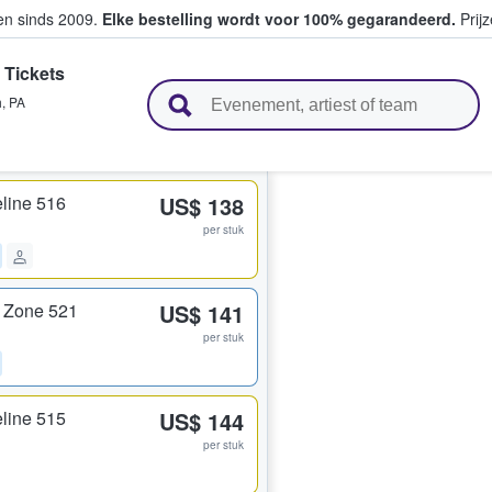
ten sinds 2009.
Elke bestelling wordt voor 100% gegarandeerd.
Prijz
Tickets
n en verkopen
h
,
PA
line 516
US$ 138
per stuk
 Zone 521
US$ 141
per stuk
line 515
US$ 144
per stuk