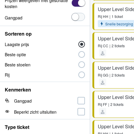
Prijzen weergeven met geschatte
kosten
Upper Level Side
Rij
HH
1 ticket
Gangpad
Snelle bezorging
Sorteren op
Upper Level Side
Laagste prijs
Rij
CC
2 tickets
Beste optie
Beste stoelen
Upper Level Side
Rij
Rij
GG
2 tickets
Kenmerken
Upper Level Side
Gangpad
Rij
FF
2 tickets
Beperkt zicht uitsluiten
Upper Level Side
Type ticket
Rij
HH
1 ticket