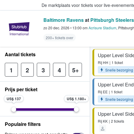
De marktplaats voor tickets voor live-evenemen
Baltimore Ravens
at
Pittsburgh Steelers
StubHub: waar fans tickets kope
zo 20 dec. 2026
•
13:00
om
Acrisure Stadium
,
Pittsburg
200+ tickets over
Aantal tickets
Upper Level Side
Rij
HH
1 ticket
1
2
3
4
5+
Snelle bezorging
Upper Level End
Prijs per ticket
Rij
EE
1 ticket
US$ 137
US$ 1.180
Snelle bezorging
Upper Level Side
Rij
KK
2 tickets
Populaire filters