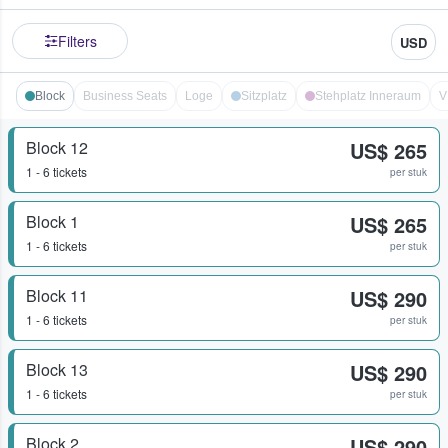
Filters
USD
Block
Business Seats
Loge
Sitzplatz
Stehplatz Inneraum
V
Block 12
US$ 265
1 - 6 tickets
per stuk
Block 1
US$ 265
1 - 6 tickets
per stuk
Block 11
US$ 290
1 - 6 tickets
per stuk
Block 13
US$ 290
1 - 6 tickets
per stuk
Block 2
US$ 290