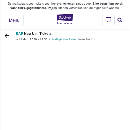
De marktplaats voor tickets voor live-evenementen sinds 2009.
Elke bestelling wordt
ans tickets kopen en verkopen
voor 100% gegarandeerd.
Prijzen kunnen verschillen van de afgedrukte waarde.
StubHub: waar fan
Menu
BAP
Neu-Ulm Tickets
vr 11 dec. 2026
•
19:30
at
Ratiopharm Arena
,
Neu-Ulm
,
BV