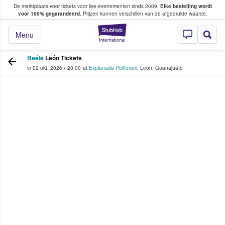
De marktplaats voor tickets voor live-evenementen sinds 2009.
Elke bestelling wordt
ans tickets kopen en verkopen
voor 100% gegarandeerd.
Prijzen kunnen verschillen van de afgedrukte waarde.
StubHub: waar fan
Menu
Beéle
León Tickets
vr 02 okt. 2026
•
20:00
at
Explanada Poliforum
,
León
,
Guanajuato