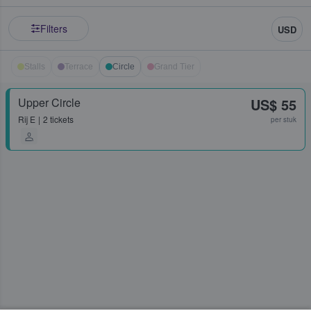
Filters
USD
Stalls
Terrace
Circle
Grand Tier
Upper Circle
US$ 55
Rij
E
2 tickets
per stuk