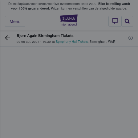
De marktplaats voor tickets voor live-evenementen sinds 2009.
Elke bestelling wordt
ans tickets kopen en verkopen
voor 100% gegarandeerd.
Prijzen kunnen verschillen van de afgedrukte waarde.
StubHub: waar fan
Menu
Bjorn Again Birmingham Tickets
do 08 apr. 2027
•
19:30
at
Symphony Hall Tickets
,
Birmingham
,
WAR