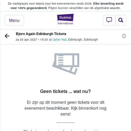
De marktplaats voor tickets voor live-evenementen sinds 2009.
Elke bestelling wordt
ans tickets kopen en verkopen
voor 100% gegarandeerd.
Prijzen kunnen verschillen van de afgedrukte waarde.
StubHub: waar fan
Menu
Bjorn Again Edinburgh Tickets
za 03 apr. 2027
•
19:30
at
Usher Hall
,
Edinburgh
,
Edinburgh
Geen tickets ... wat nu?
Er zijn op dit moment geen tickets voor dit
evenement beschikbaar. Kijk binnenkort nog
eens!