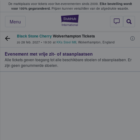
De marktplaats voor tickets voor live-evenementen sinds 2009.
Elke bestelling wordt
ans tickets kopen en verkopen
voor 100% gegarandeerd.
Prijzen kunnen verschillen van de afgedrukte waarde.
StubHub: waar fan
Menu
Black Stone Cherry
Wolverhampton Tickets
zo 28 feb. 2027
•
19:00
at
KKs Steel Mill
,
Wolverhampton
,
England
Evenement met vrije zit- of staanplaatsen
Alle tickets geven toegang tot alle beschikbare stoelen of staanplaatsen. Er
zijn geen genummerde stoelen.