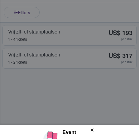
Filters
Vrij zit- of staanplaatsen
US$ 193
1 - 4 tickets
per stuk
Vrij zit- of staanplaatsen
US$ 317
1 - 2 tickets
per stuk
Event