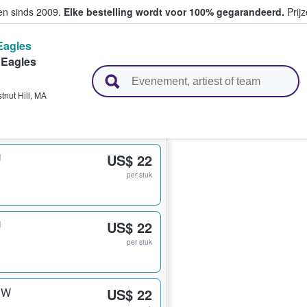
ten sinds 2009.
Elke bestelling wordt voor 100% gegarandeerd.
Prijz
Eagles
Eagles
n en verkopen
tnut Hill
,
MA
U
US$ 22
per stuk
U
US$ 22
per stuk
 W
US$ 22