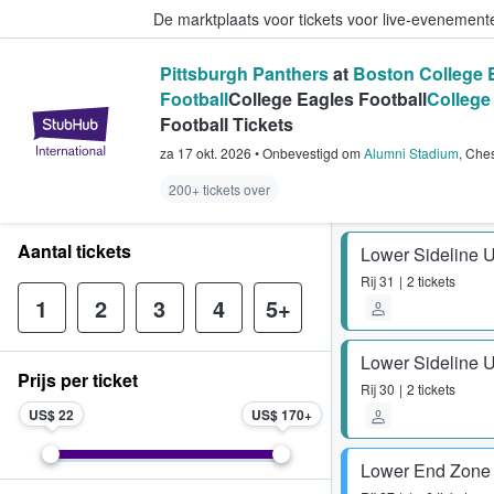
De marktplaats voor tickets voor live-evenemen
Pittsburgh Panthers
at
Boston College 
Football
College Eagles Football
College
StubHub: waar fans tickets kope
Football Tickets
za 17 okt. 2026
•
Onbevestigd
om
Alumni Stadium
,
Ches
200+ tickets over
Aantal tickets
Lower Sideline 
Rij
31
2 tickets
1
2
3
4
5+
Lower Sideline 
Prijs per ticket
Rij
30
2 tickets
US$ 22
US$ 170
Lower End Zone