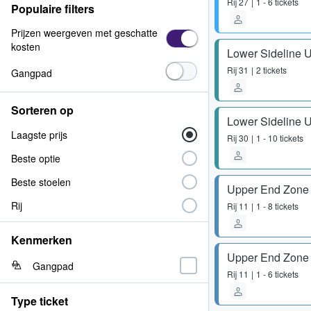
Rij
27
1 - 6 tickets
Populaire filters
Prijzen weergeven met geschatte
kosten
Lower Sideline 
Rij
31
2 tickets
Gangpad
Sorteren op
Lower Sideline 
Laagste prijs
Rij
30
1 - 10 tickets
Beste optie
Beste stoelen
Upper End Zone
Rij
Rij
11
1 - 8 tickets
Kenmerken
Upper End Zone
Gangpad
Rij
11
1 - 6 tickets
Type ticket