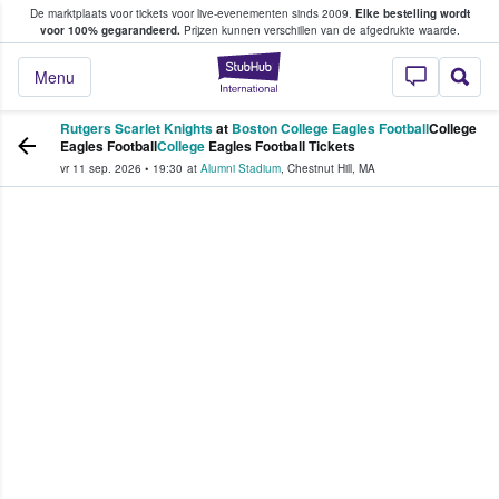
De marktplaats voor tickets voor live-evenementen sinds 2009.
Elke bestelling wordt
ans tickets kopen en verkopen
voor 100% gegarandeerd.
Prijzen kunnen verschillen van de afgedrukte waarde.
StubHub: waar fan
Menu
Rutgers Scarlet Knights
at
Boston College Eagles Football
College
Eagles Football
College
Eagles Football Tickets
vr 11 sep. 2026
•
19:30
at
Alumni Stadium
,
Chestnut Hill
,
MA