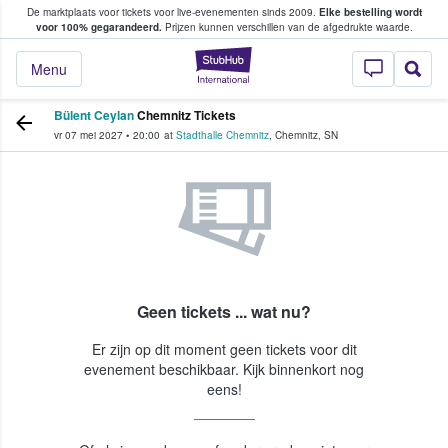
De marktplaats voor tickets voor live-evenementen sinds 2009.
Elke bestelling wordt
ans tickets kopen en verkopen
voor 100% gegarandeerd.
Prijzen kunnen verschillen van de afgedrukte waarde.
StubHub: waar fan
Menu
Bülent Ceylan
Chemnitz Tickets
vr 07 mei 2027
•
20:00
at
Stadthalle Chemnitz
,
Chemnitz
,
SN
Geen tickets ... wat nu?
Er zijn op dit moment geen tickets voor dit
evenement beschikbaar. Kijk binnenkort nog
eens!