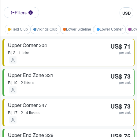
Filters
USD
1
Field Club
Vikings Club
Lower Sideline
Lower Corner
Lo
Upper Corner 304
US$ 71
Rij
2
1 ticket
per stuk
Upper End Zone 331
US$ 73
Rij
10
2 tickets
per stuk
Upper Corner 347
US$ 73
Rij
17
2 - 4 tickets
per stuk
Upper End Zone 329
US$ 75