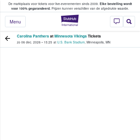
De marktplaats voor tickets voor live-evenementen sinds 2009.
Elke bestelling wordt
ans tickets kopen en verkopen
voor 100% gegarandeerd.
Prijzen kunnen verschillen van de afgedrukte waarde.
StubHub: waar fan
Menu
Carolina Panthers
at
Minnesota Vikings
Tickets
zo 06 dec. 2026
•
15:25
at
U.S. Bank Stadium
,
Minneapolis
,
MN