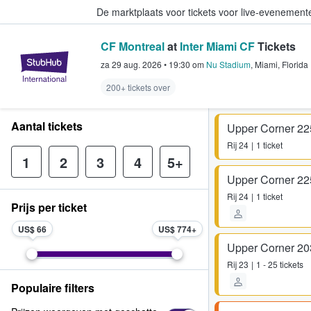
De marktplaats voor tickets voor live-evenemen
CF Montreal
at
Inter Miami CF
Tickets
StubHub: waar fans tickets kope
za 29 aug. 2026
•
19:30
om
Nu Stadium
,
Miami
,
Florida
200+ tickets over
Aantal tickets
Upper Corner 22
Rij
24
1 ticket
1
2
3
4
5+
Upper Corner 22
Rij
24
1 ticket
Prijs per ticket
US$ 66
US$ 774
Upper Corner 20
Rij
23
1 - 25 tickets
Populaire filters