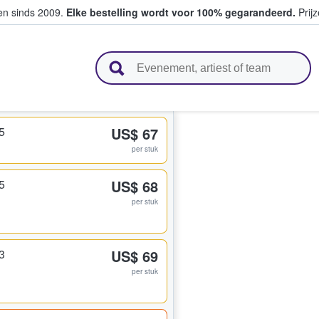
ten sinds 2009.
Elke bestelling wordt voor 100% gegarandeerd.
Prijz
n en verkopen
5
US$ 67
per stuk
5
US$ 68
per stuk
3
US$ 69
per stuk