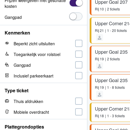
Prijzen weergeven met geschatte
Upper Goal 207
kosten
Rij
10
2 tickets
Gangpad
Upper Corner 21
Rij
21
1 - 20 tickets
Kenmerken
Beperkt zicht uitsluiten
Upper Goal 235
Toegankelijk voor rolstoel
Rij
19
2 tickets
Gangpad
Inclusief parkeerkaart
Upper Goal 235
Rij
19
1 - 8 tickets
Type ticket
Thuis afdrukken
Upper Corner 21
Mobiele overdracht
Rij
18
1 - 3 tickets
Plattegrondopties