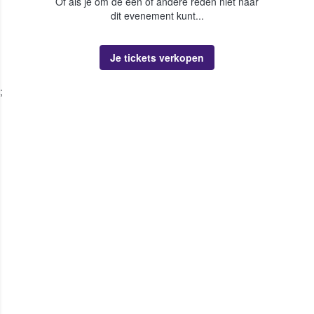
Of als je om de een of andere reden niet naar
dit evenement kunt...
Je tickets verkopen
;