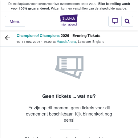
De marktplaats voor tickets voor live-evenementen sinds 2009.
Elke bestelling wordt
ans tickets kopen en verkopen
voor 100% gegarandeerd.
Prijzen kunnen verschillen van de afgedrukte waarde.
StubHub: waar fan
Menu
Champion of Champions
2026 - Evening Tickets
wo 11 nov. 2026
•
19:00
at
Mattioli Arena
,
Leicester
,
England
Geen tickets ... wat nu?
Er zijn op dit moment geen tickets voor dit
evenement beschikbaar. Kijk binnenkort nog
eens!