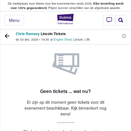
De marktplaats voor tickets voor live-evenementen sinds 2009.
Elke bestelling wordt
ans tickets kopen en verkopen
voor 100% gegarandeerd.
Prijzen kunnen verschillen van de afgedrukte waarde.
StubHub: waar fan
Menu
Chris Ramsey
Lincoln Tickets
do 03 dec. 2026
•
19:30
at
Engine Shed
,
Lincoln
,
LIN
Geen tickets ... wat nu?
Er zijn op dit moment geen tickets voor dit
evenement beschikbaar. Kijk binnenkort nog
eens!