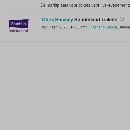
De marktplaats voor tickets voor live-evenemen
Chris Ramsey
Sunderland Tickets
StubHub: waar fans tickets kope
do 17 sep. 2026
•
19:30
om
Sunderland Empire
,
Sunder