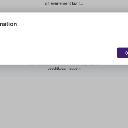
dit evenement kunt...
Je tickets verkopen
mation
Zie alle aankomende evenementen
O
Geïnteresseerd in andere opties? Kijk wat we
beschikbaar hebben.