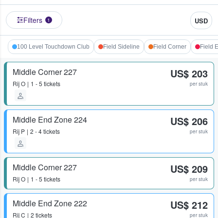
Filters
USD
1
100 Level Touchdown Club
Field Sideline
Field Corner
Field 
Middle Corner 227
US$ 203
Rij
O
1 - 5 tickets
per stuk
Middle End Zone 224
US$ 206
Rij
P
2 - 4 tickets
per stuk
Middle Corner 227
US$ 209
Rij
O
1 - 5 tickets
per stuk
Middle End Zone 222
US$ 212
Rij
C
2 tickets
per stuk