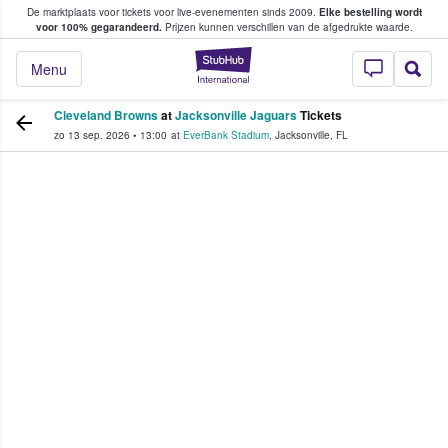
De marktplaats voor tickets voor live-evenementen sinds 2009.
Elke bestelling wordt
ans tickets kopen en verkopen
voor 100% gegarandeerd.
Prijzen kunnen verschillen van de afgedrukte waarde.
StubHub: waar fan
Menu
Cleveland Browns
at
Jacksonville Jaguars
Tickets
zo 13 sep. 2026
•
13:00
at
EverBank Stadium
,
Jacksonville
,
FL