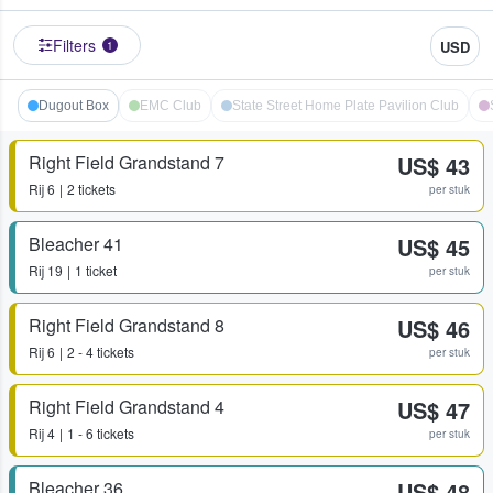
Filters
USD
1
Dugout Box
EMC Club
State Street Home Plate Pavilion Club
Right Field Grandstand 7
US$ 43
Rij
6
2 tickets
per stuk
Bleacher 41
US$ 45
Rij
19
1 ticket
per stuk
Right Field Grandstand 8
US$ 46
Rij
6
2 - 4 tickets
per stuk
Right Field Grandstand 4
US$ 47
Rij
4
1 - 6 tickets
per stuk
Bleacher 36
US$ 48