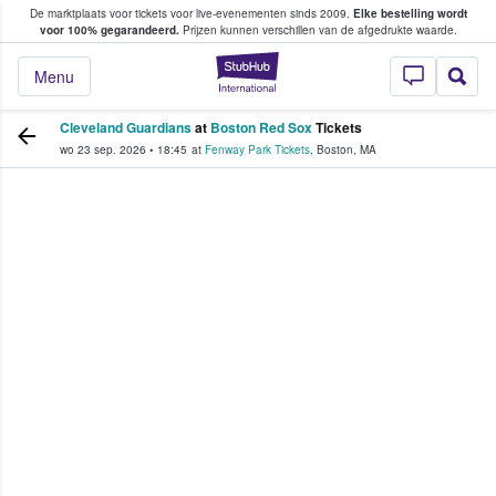
De marktplaats voor tickets voor live-evenementen sinds 2009.
Elke bestelling wordt
ans tickets kopen en verkopen
voor 100% gegarandeerd.
Prijzen kunnen verschillen van de afgedrukte waarde.
StubHub: waar fan
Menu
Cleveland Guardians
at
Boston Red Sox
Tickets
wo 23 sep. 2026
•
18:45
at
Fenway Park Tickets
,
Boston
,
MA