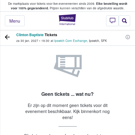
De marktplaats voor tickets voor live-evenementen sinds 2009.
Elke bestelling wordt
ans tickets kopen en verkopen
voor 100% gegarandeerd.
Prijzen kunnen verschillen van de afgedrukte waarde.
StubHub: waar fan
Menu
Clinton Baptiste
Tickets
za 30 jan. 2027
•
19:30
at
Ipswich Corn Exchange
,
Ipswich
,
SFK
Geen tickets ... wat nu?
Er zijn op dit moment geen tickets voor dit
evenement beschikbaar. Kijk binnenkort nog
eens!