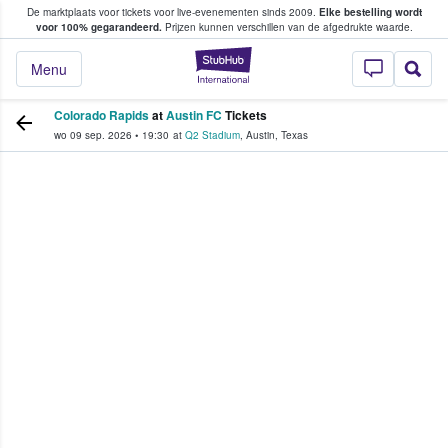
De marktplaats voor tickets voor live-evenementen sinds 2009.
Elke bestelling wordt
ans tickets kopen en verkopen
voor 100% gegarandeerd.
Prijzen kunnen verschillen van de afgedrukte waarde.
StubHub: waar fan
Menu
Colorado Rapids
at
Austin FC
Tickets
wo 09 sep. 2026
•
19:30
at
Q2 Stadium
,
Austin
,
Texas