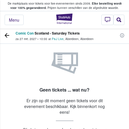
De marktplaats voor tickets voor live-evenementen sinds 2009.
Elke bestelling wordt
ans tickets kopen en verkopen
voor 100% gegarandeerd.
Prijzen kunnen verschillen van de afgedrukte waarde.
StubHub: waar fan
Menu
Comic Con
Scotland - Saturday Tickets
za 27 mrt. 2027
•
10:00
at
P&J Live
,
Aberdeen
,
Aberdeen
Geen tickets ... wat nu?
Er zijn op dit moment geen tickets voor dit
evenement beschikbaar. Kijk binnenkort nog
eens!