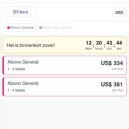
Filters
USD
Abono General
Abono Be Cool VIP
12
20
43
44
:
:
:
Het is binnenkort zover!
days
hours
min
sec
Abono General
US$ 334
1 - 2 tickets
per stuk
Abono General
US$ 381
1 - 4 tickets
per stuk