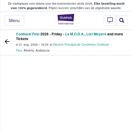
De marktplaats voor tickets voor live-evenementen sinds 2009.
Elke bestelling wordt
ans tickets kopen en verkopen
voor 100% gegarandeerd.
Prijzen kunnen verschillen van de afgedrukte waarde.
StubHub: waar fan
Menu
Cooltural Fest
2026 - Friday -
La M.O.D.A.
,
Lori Meyers
and more
Tickets
vr 21 aug. 2026
•
18:05
at
Recinto Principal de Conciertos Cooltural
Fest
,
Almería
,
Andalucía