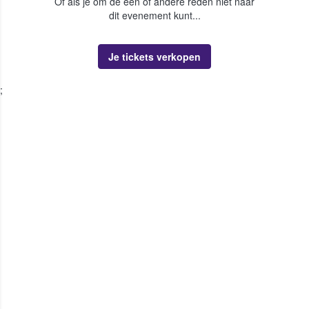
Of als je om de een of andere reden niet naar
dit evenement kunt...
Je tickets verkopen
;