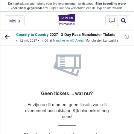
De marktplaats voor tickets voor live-evenementen sinds 2009.
Elke bestelling wordt
ans tickets kopen en verkopen
voor 100% gegarandeerd.
Prijzen kunnen verschillen van de afgedrukte waarde.
StubHub: waar fan
Menu
Country to Country
2027 - 3-Day Pass Manchester Tickets
vr 12 mrt. 2027
•
14:00
at
Manchester AO Arena
,
Manchester
,
Lancashire
Geen tickets ... wat nu?
Er zijn op dit moment geen tickets voor dit
evenement beschikbaar. Kijk binnenkort nog
eens!