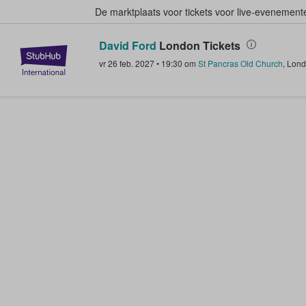
De marktplaats voor tickets voor live-evenemen
David Ford
London Tickets
StubHub: waar fans tickets kope
vr 26 feb. 2027
•
19:30
om
St Pancras Old Church
,
Lond