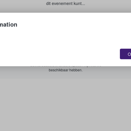
dit evenement kunt...
Je tickets verkopen
mation
Zie alle aankomende evenementen
O
Geïnteresseerd in andere opties? Kijk wat we
beschikbaar hebben.