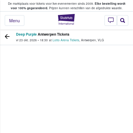
De marktplaats voor tickets voor live-evenementen sinds 2009.
Elke bestelling wordt
ans tickets kopen en verkopen
voor 100% gegarandeerd.
Prijzen kunnen verschillen van de afgedrukte waarde.
StubHub: waar fan
Menu
Deep Purple
Antwerpen Tickets
vr 23 okt. 2026
•
18:30
at
Lotto Arena Tickets
,
Antwerpen
,
VLG