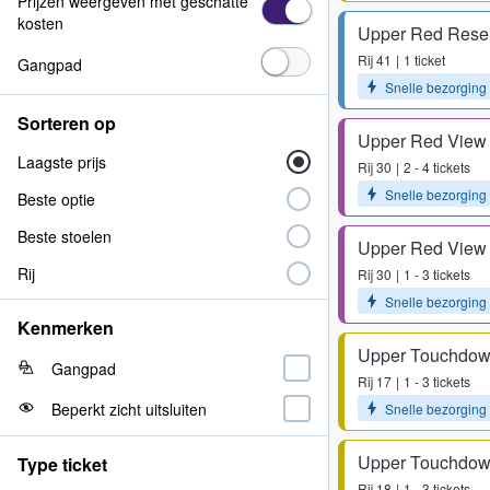
Prijzen weergeven met geschatte
kosten
Upper Red Rese
Rij
41
1 ticket
Gangpad
Snelle bezorging
Sorteren op
Upper Red View
Laagste prijs
Rij
30
2 - 4 tickets
Snelle bezorging
Beste optie
Beste stoelen
Upper Red View
Rij
Rij
30
1 - 3 tickets
Snelle bezorging
Kenmerken
Upper Touchdow
Gangpad
Rij
17
1 - 3 tickets
Beperkt zicht uitsluiten
Snelle bezorging
Upper Touchdow
Type ticket
Rij
18
1 - 3 tickets