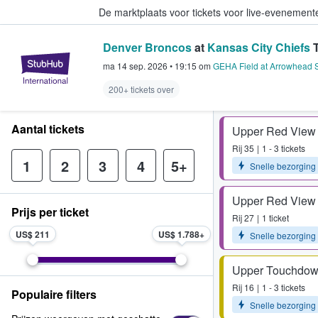
De marktplaats voor tickets voor live-evenemen
Denver Broncos
at
Kansas City Chiefs
T
StubHub: waar fans tickets kope
ma 14 sep. 2026
•
19:15
om
GEHA Field at Arrowhead 
200+ tickets over
Aantal tickets
Upper Red View
Rij
35
1 - 3 tickets
1
2
3
4
5+
Snelle bezorging
Upper Red View
Prijs per ticket
Rij
27
1 ticket
US$ 211
US$ 1.788
Snelle bezorging
Upper Touchdow
Rij
16
1 - 3 tickets
Populaire filters
Snelle bezorging