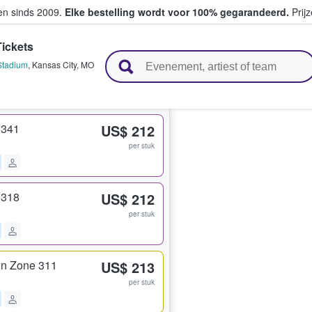
ten sinds 2009.
Elke bestelling wordt voor 100% gegarandeerd.
Prijz
ickets
n en verkopen
Stadium
,
Kansas City
,
MO
 341
US$ 212
per stuk
 318
US$ 212
per stuk
n Zone 311
US$ 213
per stuk