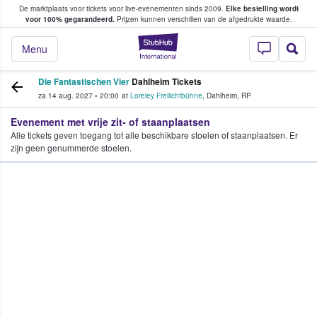
De marktplaats voor tickets voor live-evenementen sinds 2009.
Elke bestelling wordt
ans tickets kopen en verkopen
voor 100% gegarandeerd.
Prijzen kunnen verschillen van de afgedrukte waarde.
StubHub: waar fan
Menu
Die Fantastischen Vier
Dahlheim Tickets
za 14 aug. 2027
•
20:00
at
Loreley Freilichtbühne
,
Dahlheim
,
RP
Evenement met vrije zit- of staanplaatsen
Alle tickets geven toegang tot alle beschikbare stoelen of staanplaatsen. Er
zijn geen genummerde stoelen.