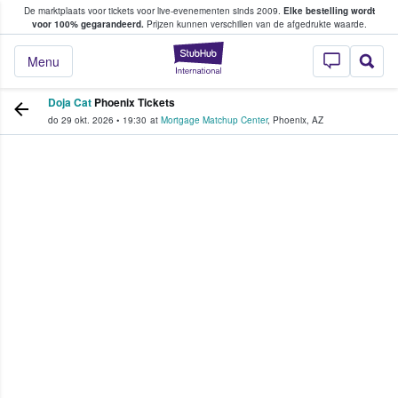
De marktplaats voor tickets voor live-evenementen sinds 2009.
Elke bestelling wordt
ans tickets kopen en verkopen
voor 100% gegarandeerd.
Prijzen kunnen verschillen van de afgedrukte waarde.
StubHub: waar fan
Menu
Doja Cat
Phoenix Tickets
do 29 okt. 2026
•
19:30
at
Mortgage Matchup Center
,
Phoenix
,
AZ