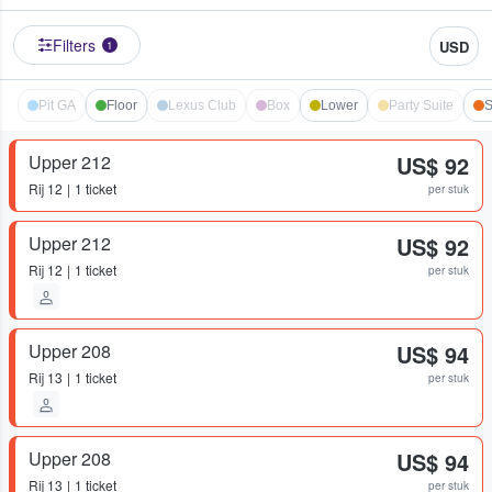
Filters
USD
1
Pit GA
Floor
Lexus Club
Box
Lower
Party Suite
S
Upper 212
US$ 92
Rij
12
1 ticket
per stuk
Upper 212
US$ 92
Rij
12
1 ticket
per stuk
Upper 208
US$ 94
Rij
13
1 ticket
per stuk
Upper 208
US$ 94
Rij
13
1 ticket
per stuk