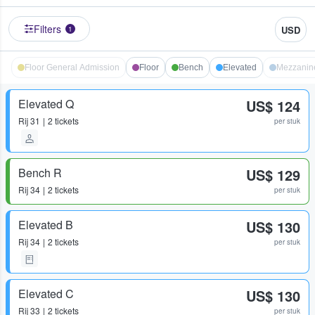
Filters
USD
1
Floor General Admission
Floor
Bench
Elevated
Mezzanine
Elevated Q
US$ 124
Rij
31
2 tickets
per stuk
Bench R
US$ 129
Rij
34
2 tickets
per stuk
Elevated B
US$ 130
Rij
34
2 tickets
per stuk
Elevated C
US$ 130
Rij
33
2 tickets
per stuk