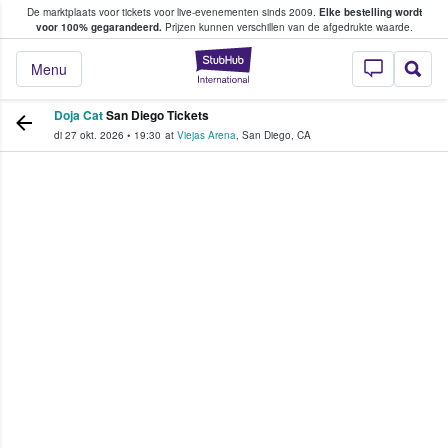
De marktplaats voor tickets voor live-evenementen sinds 2009.
Elke bestelling wordt
ans tickets kopen en verkopen
voor 100% gegarandeerd.
Prijzen kunnen verschillen van de afgedrukte waarde.
StubHub: waar fan
Menu
Doja Cat
San Diego Tickets
di 27 okt. 2026
•
19:30
at
Viejas Arena
,
San Diego
,
CA