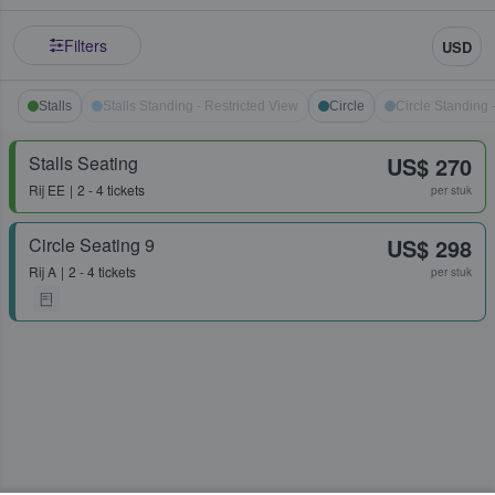
Filters
USD
Stalls
Stalls Standing - Restricted View
Circle
Circle Standing 
Stalls Seating
US$ 270
Rij
EE
2 - 4 tickets
per stuk
Circle Seating 9
US$ 298
Rij
A
2 - 4 tickets
per stuk