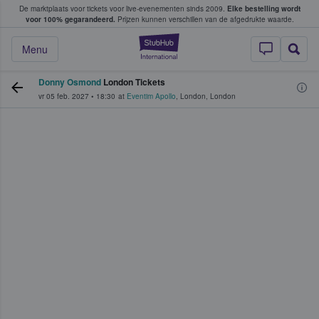
De marktplaats voor tickets voor live-evenementen sinds 2009.
Elke bestelling wordt
ans tickets kopen en verkopen
voor 100% gegarandeerd.
Prijzen kunnen verschillen van de afgedrukte waarde.
StubHub: waar fan
Menu
Donny Osmond
London Tickets
vr 05 feb. 2027
•
18:30
at
Eventim Apollo
,
London
,
London