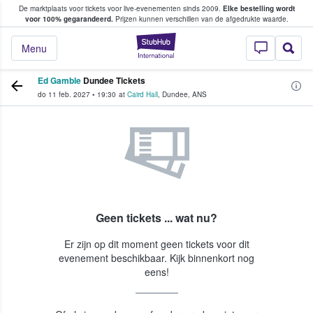
De marktplaats voor tickets voor live-evenementen sinds 2009.
Elke bestelling wordt
ans tickets kopen en verkopen
voor 100% gegarandeerd.
Prijzen kunnen verschillen van de afgedrukte waarde.
StubHub: waar fan
Menu
Ed Gamble
Dundee Tickets
do 11 feb. 2027
•
19:30
at
Caird Hall
,
Dundee
,
ANS
Geen tickets ... wat nu?
Er zijn op dit moment geen tickets voor dit
evenement beschikbaar. Kijk binnenkort nog
eens!