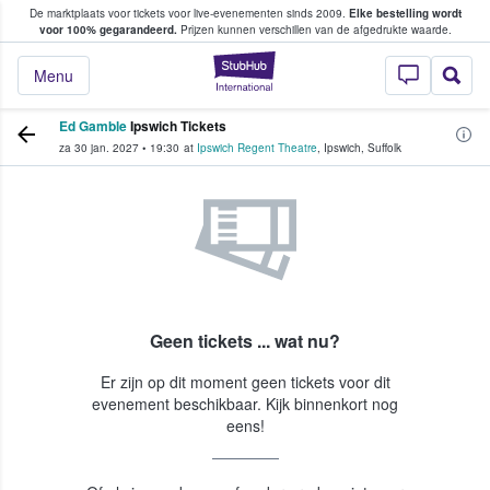
De marktplaats voor tickets voor live-evenementen sinds 2009.
Elke bestelling wordt
ans tickets kopen en verkopen
voor 100% gegarandeerd.
Prijzen kunnen verschillen van de afgedrukte waarde.
StubHub: waar fan
Menu
Ed Gamble
Ipswich Tickets
za 30 jan. 2027
•
19:30
at
Ipswich Regent Theatre
,
Ipswich
,
Suffolk
Geen tickets ... wat nu?
Er zijn op dit moment geen tickets voor dit
evenement beschikbaar. Kijk binnenkort nog
eens!