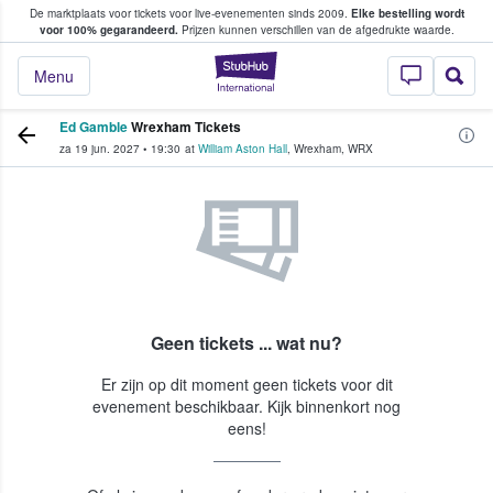
De marktplaats voor tickets voor live-evenementen sinds 2009.
Elke bestelling wordt
ans tickets kopen en verkopen
voor 100% gegarandeerd.
Prijzen kunnen verschillen van de afgedrukte waarde.
StubHub: waar fan
Menu
Ed Gamble
Wrexham Tickets
za 19 jun. 2027
•
19:30
at
William Aston Hall
,
Wrexham
,
WRX
Geen tickets ... wat nu?
Er zijn op dit moment geen tickets voor dit
evenement beschikbaar. Kijk binnenkort nog
eens!