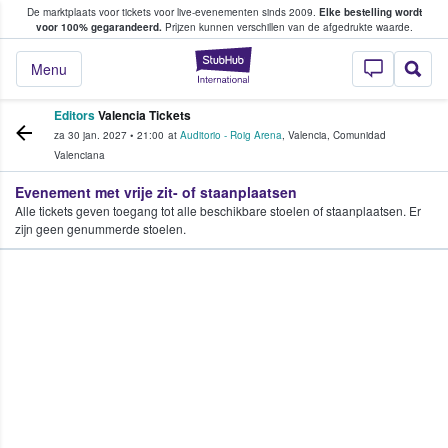
De marktplaats voor tickets voor live-evenementen sinds 2009.
Elke bestelling wordt
ans tickets kopen en verkopen
voor 100% gegarandeerd.
Prijzen kunnen verschillen van de afgedrukte waarde.
StubHub: waar fan
Menu
Editors
Valencia Tickets
za 30 jan. 2027
•
21:00
at
Auditorio - Roig Arena
,
Valencia
,
Comunidad
Valenciana
Evenement met vrije zit- of staanplaatsen
Alle tickets geven toegang tot alle beschikbare stoelen of staanplaatsen. Er
zijn geen genummerde stoelen.