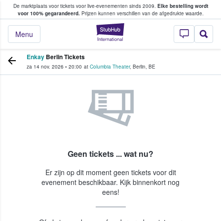
De marktplaats voor tickets voor live-evenementen sinds 2009.
Elke bestelling wordt
ans tickets kopen en verkopen
voor 100% gegarandeerd.
Prijzen kunnen verschillen van de afgedrukte waarde.
StubHub: waar fan
Menu
Enkay
Berlin Tickets
za 14 nov. 2026
•
20:00
at
Columbia Theater
,
Berlin
,
BE
Geen tickets ... wat nu?
Er zijn op dit moment geen tickets voor dit
evenement beschikbaar. Kijk binnenkort nog
eens!