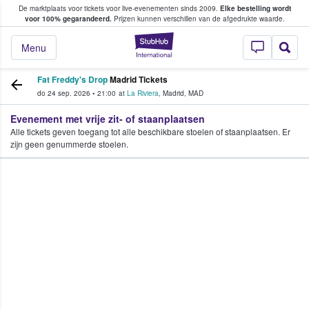
De marktplaats voor tickets voor live-evenementen sinds 2009.
Elke bestelling wordt
ans tickets kopen en verkopen
voor 100% gegarandeerd.
Prijzen kunnen verschillen van de afgedrukte waarde.
StubHub: waar fan
Menu
Fat Freddy's Drop
Madrid Tickets
do 24 sep. 2026
•
21:00
at
La Riviera
,
Madrid
,
MAD
Evenement met vrije zit- of staanplaatsen
Alle tickets geven toegang tot alle beschikbare stoelen of staanplaatsen. Er
zijn geen genummerde stoelen.