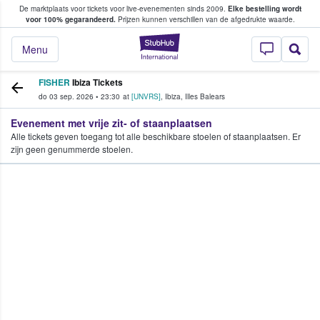
De marktplaats voor tickets voor live-evenementen sinds 2009.
Elke bestelling wordt
ans tickets kopen en verkopen
voor 100% gegarandeerd.
Prijzen kunnen verschillen van de afgedrukte waarde.
StubHub: waar fan
Menu
FISHER
Ibiza Tickets
do 03 sep. 2026
•
23:30
at
[UNVRS]
,
Ibiza
,
Illes Balears
Evenement met vrije zit- of staanplaatsen
Alle tickets geven toegang tot alle beschikbare stoelen of staanplaatsen. Er
zijn geen genummerde stoelen.