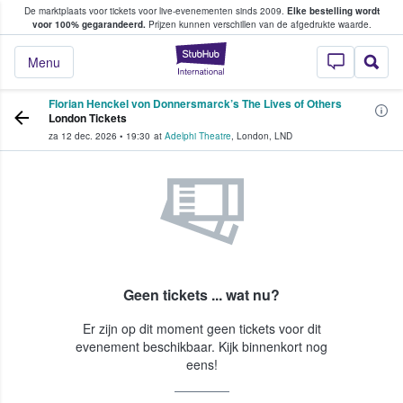
De marktplaats voor tickets voor live-evenementen sinds 2009.
Elke bestelling wordt
ans tickets kopen en verkopen
voor 100% gegarandeerd.
Prijzen kunnen verschillen van de afgedrukte waarde.
StubHub: waar fan
Menu
Florian Henckel von Donnersmarck’s The Lives of Others
London Tickets
za 12 dec. 2026
•
19:30
at
Adelphi Theatre
,
London
,
LND
Geen tickets ... wat nu?
Er zijn op dit moment geen tickets voor dit
evenement beschikbaar. Kijk binnenkort nog
eens!