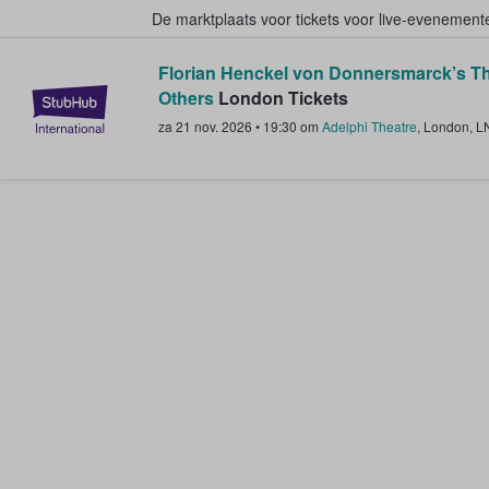
De marktplaats voor tickets voor live-evenemen
Florian Henckel von Donnersmarck’s Th
StubHub: waar fans tickets kope
Others
London Tickets
za 21 nov. 2026
•
19:30
om
Adelphi Theatre
,
London
,
L