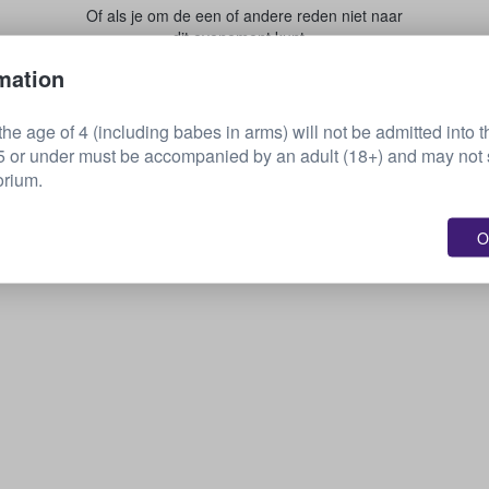
Of als je om de een of andere reden niet naar
dit evenement kunt...
mation
Je tickets verkopen
he age of 4 (including babes in arms) will not be admitted into t
or under must be accompanied by an adult (18+) and may not s
orium.
O