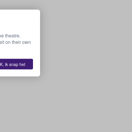
he theatre.
it on their own
K, ik snap het