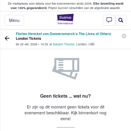
De marktplaats voor tickets voor live-evenementen sinds 2009.
Elke bestelling wordt
ans tickets kopen en verkopen
voor 100% gegarandeerd.
Prijzen kunnen verschillen van de afgedrukte waarde.
StubHub: waar fan
Menu
Florian Henckel von Donnersmarck’s The Lives of Others
London Tickets
do 22 okt. 2026
•
14:30
at
Adelphi Theatre
,
London
,
LND
Geen tickets ... wat nu?
Er zijn op dit moment geen tickets voor dit
evenement beschikbaar. Kijk binnenkort nog
eens!