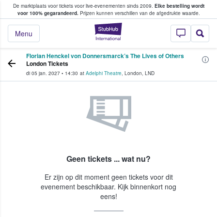
De marktplaats voor tickets voor live-evenementen sinds 2009.
Elke bestelling wordt
ans tickets kopen en verkopen
voor 100% gegarandeerd.
Prijzen kunnen verschillen van de afgedrukte waarde.
StubHub: waar fan
Menu
Florian Henckel von Donnersmarck’s The Lives of Others
London Tickets
di 05 jan. 2027
•
14:30
at
Adelphi Theatre
,
London
,
LND
Geen tickets ... wat nu?
Er zijn op dit moment geen tickets voor dit
evenement beschikbaar. Kijk binnenkort nog
eens!